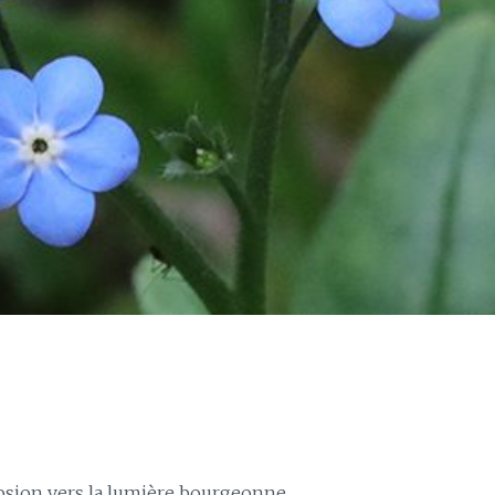
closion vers la lumière bourgeonne …